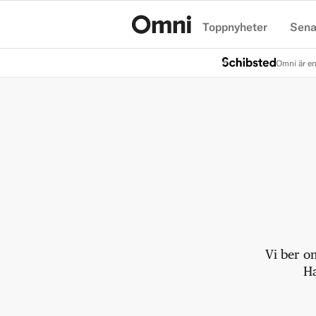
Toppnyheter
Sena
Hem
Omni är en
Vi ber o
Ha