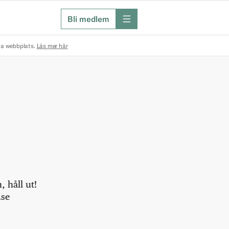
Bli medlem
meny
na webbplats.
Läs mer här
 håll ut!
.se