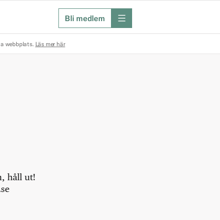
Bli medlem
meny
na webbplats.
Läs mer här
 håll ut!
.se