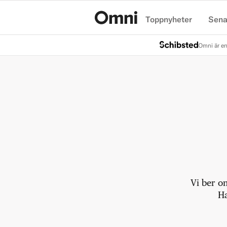
Toppnyheter
Sena
Hem
Omni är en
Vi ber o
Ha