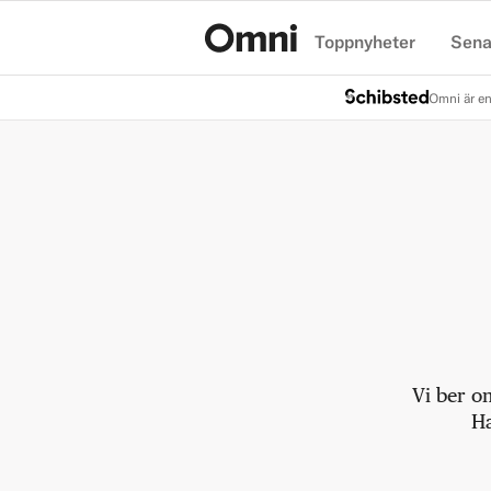
Toppnyheter
Sena
Hem
Omni är en
Vi ber o
Ha