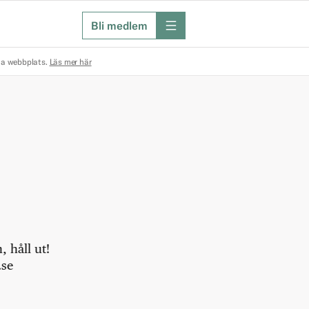
Bli medlem
meny
na webbplats.
Läs mer här
 håll ut!
.se