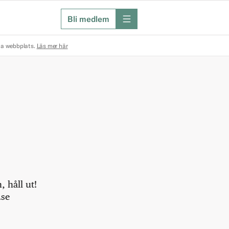
Bli medlem
meny
na webbplats.
Läs mer här
 håll ut!
.se