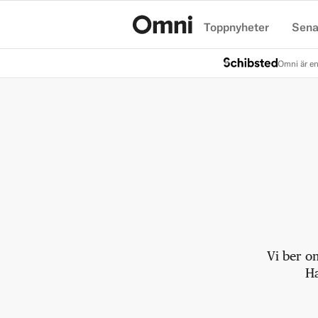
Toppnyheter
Sena
Hem
Omni är en
Vi ber o
Ha