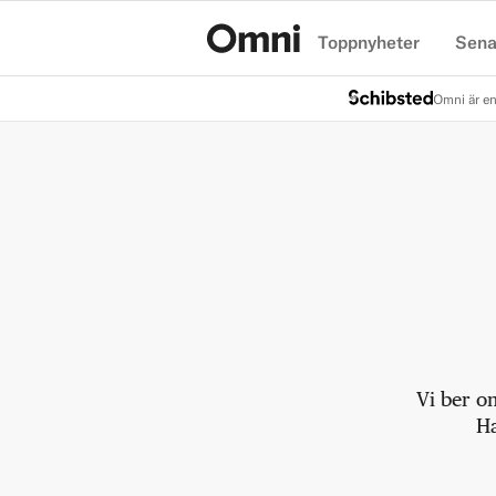
Toppnyheter
Sena
Hem
Omni är en
Vi ber o
Ha