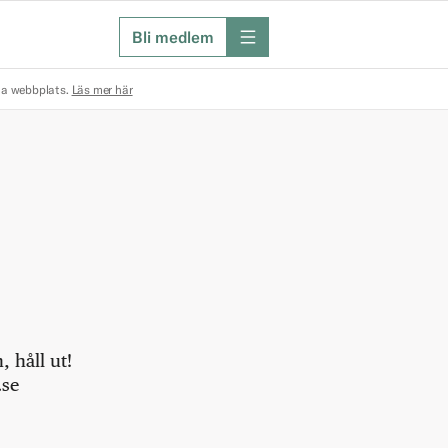
Bli medlem
meny
na webbplats.
Läs mer här
 håll ut!
.se