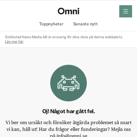
meny
Hem
Toppnyheter
Senaste nytt
Schibsted News Media AB är ansvarig för dina data på denna webbplats.
Läs mer här
Oj! Något har gått fel.
Vi ber om ursäkt och försöker åtgärda problemet så snart
vi kan, håll ut! Har du frågor eller funderingar? Mejla oss
på info@omni.se