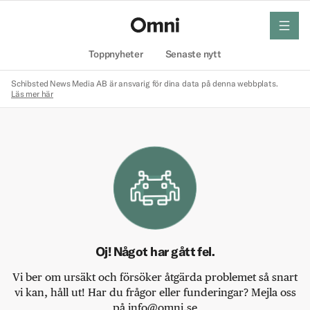
meny
Hem
Toppnyheter
Senaste nytt
Schibsted News Media AB är ansvarig för dina data på denna webbplats.
Läs mer här
Oj! Något har gått fel.
Vi ber om ursäkt och försöker åtgärda problemet så snart
vi kan, håll ut! Har du frågor eller funderingar? Mejla oss
på info@omni.se