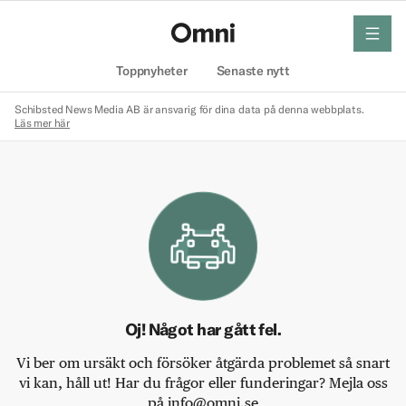
meny
Hem
Toppnyheter
Senaste nytt
Schibsted News Media AB är ansvarig för dina data på denna webbplats.
Läs mer här
Oj! Något har gått fel.
Vi ber om ursäkt och försöker åtgärda problemet så snart
vi kan, håll ut! Har du frågor eller funderingar? Mejla oss
på info@omni.se