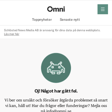
meny
Hem
Toppnyheter
Senaste nytt
Schibsted News Media AB är ansvarig för dina data på denna webbplats.
Läs mer här
Oj! Något har gått fel.
Vi ber om ursäkt och försöker åtgärda problemet så snart
vi kan, håll ut! Har du frågor eller funderingar? Mejla oss
på info@omni.se