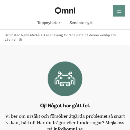
meny
Hem
Toppnyheter
Senaste nytt
Schibsted News Media AB är ansvarig för dina data på denna webbplats.
Läs mer här
Oj! Något har gått fel.
Vi ber om ursäkt och försöker åtgärda problemet så snart
vi kan, håll ut! Har du frågor eller funderingar? Mejla oss
på info@omni.se