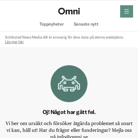
meny
Hem
Toppnyheter
Senaste nytt
Schibsted News Media AB är ansvarig för dina data på denna webbplats.
Läs mer här
Oj! Något har gått fel.
Vi ber om ursäkt och försöker åtgärda problemet så snart
vi kan, håll ut! Har du frågor eller funderingar? Mejla oss
på info@omni.se