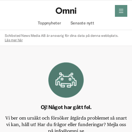
meny
Hem
Toppnyheter
Senaste nytt
Schibsted News Media AB är ansvarig för dina data på denna webbplats.
Läs mer här
Oj! Något har gått fel.
Vi ber om ursäkt och försöker åtgärda problemet så snart
vi kan, håll ut! Har du frågor eller funderingar? Mejla oss
på info@omni.se