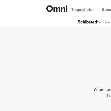
Toppnyheter
Sena
Hem
Omni är en
Vi ber o
Ha