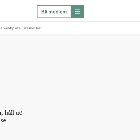
Bli medlem
meny
na webbplats.
Läs mer här
 håll ut!
.se