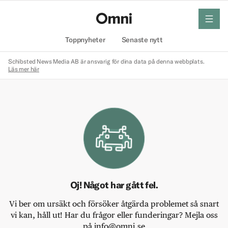
meny
Hem
Toppnyheter
Senaste nytt
Schibsted News Media AB är ansvarig för dina data på denna webbplats.
Läs mer här
Oj! Något har gått fel.
Vi ber om ursäkt och försöker åtgärda problemet så snart
vi kan, håll ut! Har du frågor eller funderingar? Mejla oss
på info@omni.se