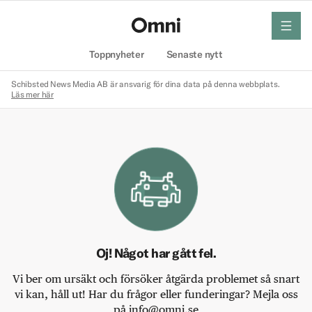
meny
Hem
Toppnyheter
Senaste nytt
Schibsted News Media AB är ansvarig för dina data på denna webbplats.
Läs mer här
Oj! Något har gått fel.
Vi ber om ursäkt och försöker åtgärda problemet så snart
vi kan, håll ut! Har du frågor eller funderingar? Mejla oss
på info@omni.se