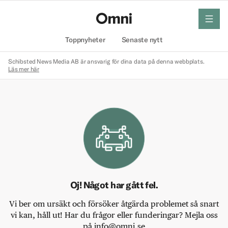
meny
Hem
Toppnyheter
Senaste nytt
Schibsted News Media AB är ansvarig för dina data på denna webbplats.
Läs mer här
Oj! Något har gått fel.
Vi ber om ursäkt och försöker åtgärda problemet så snart
vi kan, håll ut! Har du frågor eller funderingar? Mejla oss
på info@omni.se