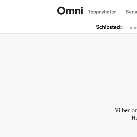
Toppnyheter
Sena
Hem
Omni är en
Vi ber o
Ha