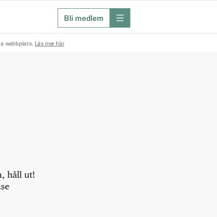
Bli medlem
meny
na webbplats.
Läs mer här
 håll ut!
.se