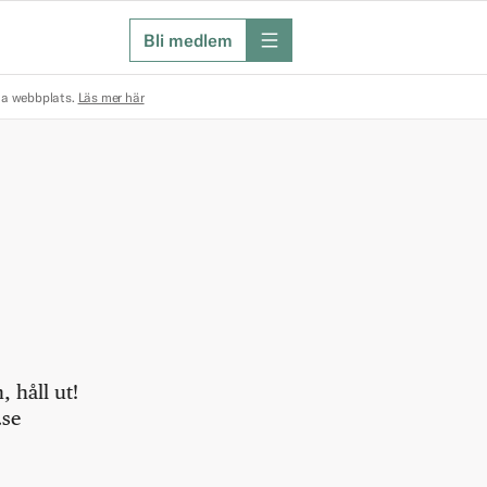
Bli medlem
meny
na webbplats.
Läs mer här
 håll ut!
.se