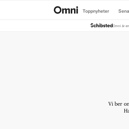
Toppnyheter
Sena
Hem
Omni är en
Vi ber o
Ha