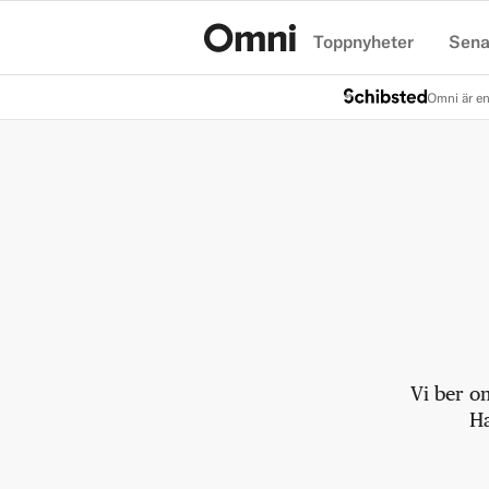
Toppnyheter
Sena
Hem
Omni är en
Vi ber o
Ha