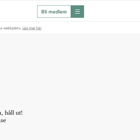
Bli medlem
meny
na webbplats.
Läs mer här
 håll ut!
.se