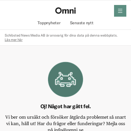
meny
Hem
Toppnyheter
Senaste nytt
Schibsted News Media AB är ansvarig för dina data på denna webbplats.
Läs mer här
Oj! Något har gått fel.
Vi ber om ursäkt och försöker åtgärda problemet så snart
vi kan, håll ut! Har du frågor eller funderingar? Mejla oss
på info@omni.se