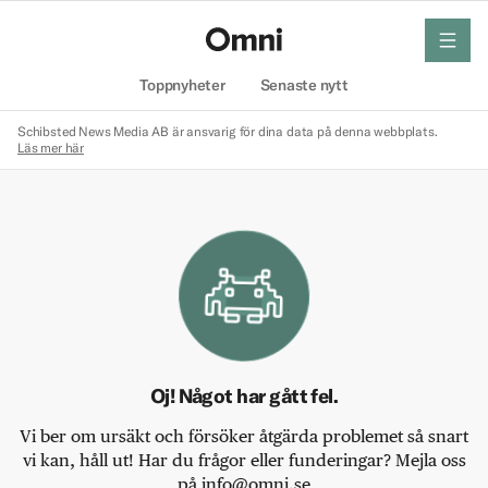
meny
Hem
Toppnyheter
Senaste nytt
Schibsted News Media AB är ansvarig för dina data på denna webbplats.
Läs mer här
Oj! Något har gått fel.
Vi ber om ursäkt och försöker åtgärda problemet så snart
vi kan, håll ut! Har du frågor eller funderingar? Mejla oss
på info@omni.se