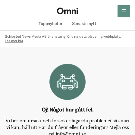
meny
Hem
Toppnyheter
Senaste nytt
Schibsted News Media AB är ansvarig för dina data på denna webbplats.
Läs mer här
Oj! Något har gått fel.
Vi ber om ursäkt och försöker åtgärda problemet så snart
vi kan, håll ut! Har du frågor eller funderingar? Mejla oss
på info@omni.se