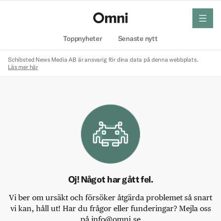
meny
Hem
Toppnyheter
Senaste nytt
Schibsted News Media AB är ansvarig för dina data på denna webbplats.
Läs mer här
Oj! Något har gått fel.
Vi ber om ursäkt och försöker åtgärda problemet så snart
vi kan, håll ut! Har du frågor eller funderingar? Mejla oss
på info@omni.se