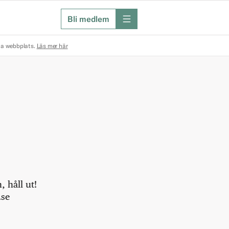
Bli medlem
meny
na webbplats.
Läs mer här
 håll ut!
.se