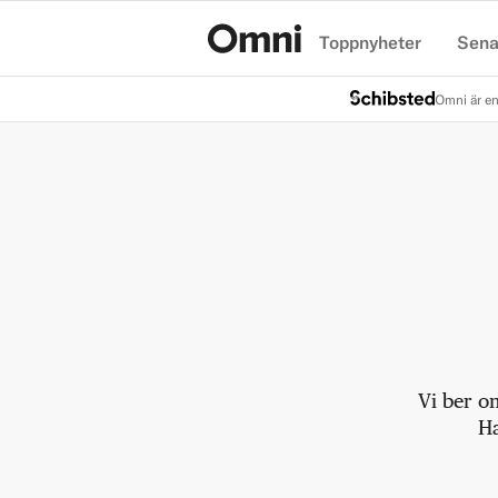
Toppnyheter
Sena
Hem
Omni är en
Vi ber o
Ha