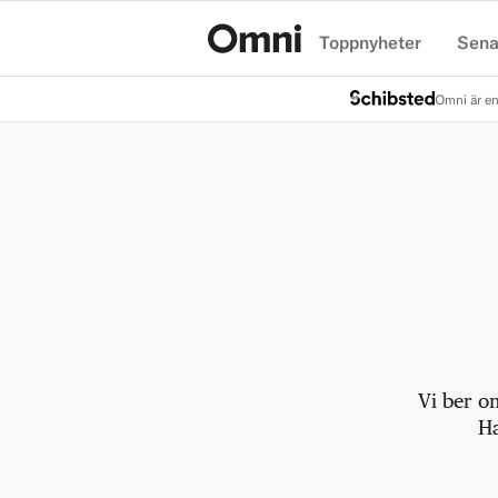
Toppnyheter
Sena
Hem
Omni är en
Vi ber o
Ha