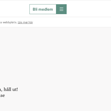
Bli medlem
meny
na webbplats.
Läs mer här
 håll ut!
.se