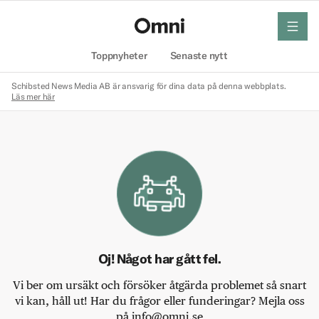
meny
Hem
Toppnyheter
Senaste nytt
Schibsted News Media AB är ansvarig för dina data på denna webbplats.
Läs mer här
Oj! Något har gått fel.
Vi ber om ursäkt och försöker åtgärda problemet så snart
vi kan, håll ut! Har du frågor eller funderingar? Mejla oss
på info@omni.se