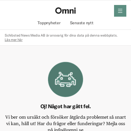
meny
Hem
Toppnyheter
Senaste nytt
Schibsted News Media AB är ansvarig för dina data på denna webbplats.
Läs mer här
Oj! Något har gått fel.
Vi ber om ursäkt och försöker åtgärda problemet så snart
vi kan, håll ut! Har du frågor eller funderingar? Mejla oss
på info@omni.se