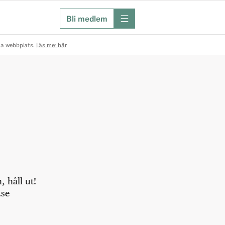
Bli medlem
meny
na webbplats.
Läs mer här
 håll ut!
.se