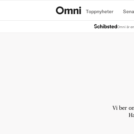
Toppnyheter
Sena
Hem
Omni är en
Vi ber o
Ha