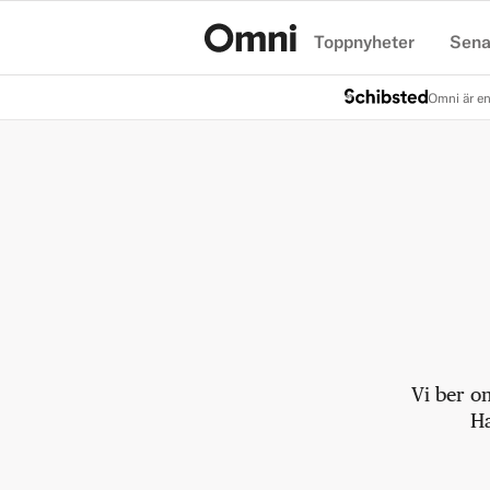
Toppnyheter
Sena
Hem
Omni är en
Vi ber o
Ha