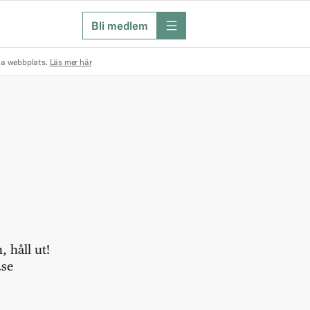
Bli medlem
meny
na webbplats.
Läs mer här
 håll ut!
.se