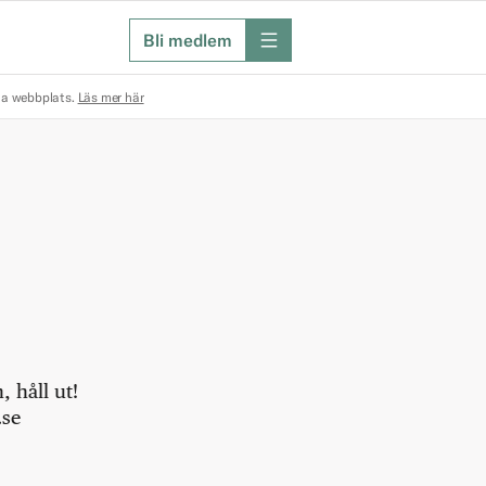
Bli medlem
meny
na webbplats.
Läs mer här
 håll ut!
.se