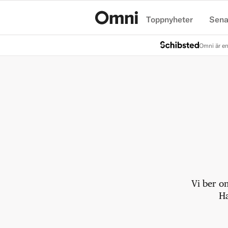
Toppnyheter
Sena
Hem
Omni är en
Vi ber o
Ha