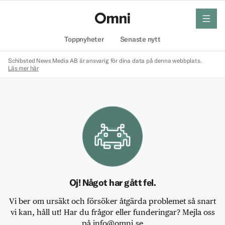
meny
Hem
Toppnyheter
Senaste nytt
Schibsted News Media AB är ansvarig för dina data på denna webbplats.
Läs mer här
Oj! Något har gått fel.
Vi ber om ursäkt och försöker åtgärda problemet så snart
vi kan, håll ut! Har du frågor eller funderingar? Mejla oss
på info@omni.se