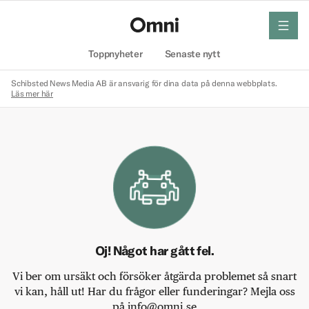
meny
Hem
Toppnyheter
Senaste nytt
Schibsted News Media AB är ansvarig för dina data på denna webbplats.
Läs mer här
Oj! Något har gått fel.
Vi ber om ursäkt och försöker åtgärda problemet så snart
vi kan, håll ut! Har du frågor eller funderingar? Mejla oss
på info@omni.se