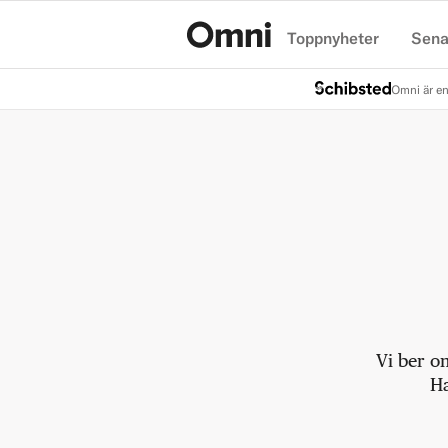
Toppnyheter
Sena
Hem
Omni är en
Vi ber o
Ha