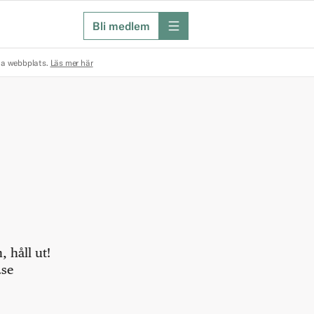
Bli medlem
meny
na webbplats.
Läs mer här
 håll ut!
.se