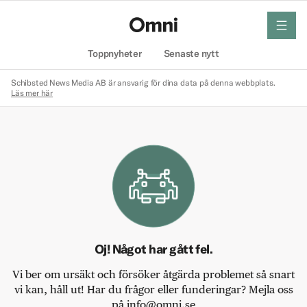
meny
Hem
Toppnyheter
Senaste nytt
Schibsted News Media AB är ansvarig för dina data på denna webbplats.
Läs mer här
Oj! Något har gått fel.
Vi ber om ursäkt och försöker åtgärda problemet så snart
vi kan, håll ut! Har du frågor eller funderingar? Mejla oss
på info@omni.se