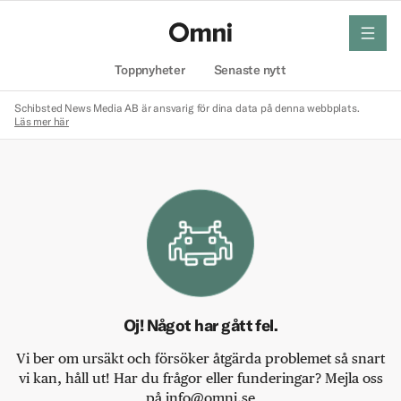
meny
Hem
Toppnyheter
Senaste nytt
Schibsted News Media AB är ansvarig för dina data på denna webbplats.
Läs mer här
Oj! Något har gått fel.
Vi ber om ursäkt och försöker åtgärda problemet så snart
vi kan, håll ut! Har du frågor eller funderingar? Mejla oss
på info@omni.se