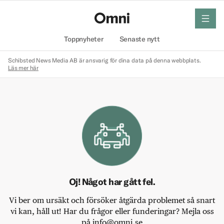
meny
Hem
Toppnyheter
Senaste nytt
Schibsted News Media AB är ansvarig för dina data på denna webbplats.
Läs mer här
Oj! Något har gått fel.
Vi ber om ursäkt och försöker åtgärda problemet så snart
vi kan, håll ut! Har du frågor eller funderingar? Mejla oss
på info@omni.se