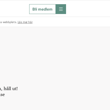
Bli medlem
meny
na webbplats.
Läs mer här
 håll ut!
.se