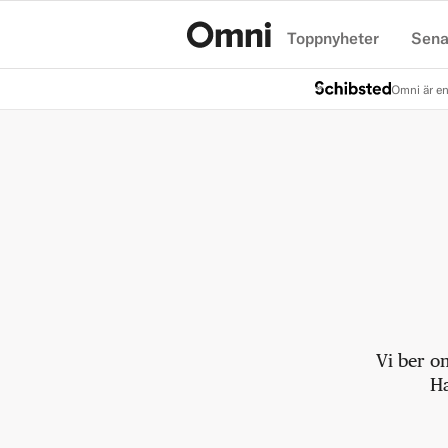
Toppnyheter
Sena
Hem
Omni är en
Vi ber o
Ha