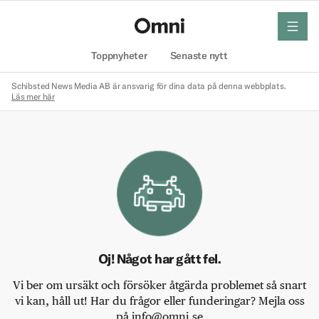
meny
Hem
Toppnyheter
Senaste nytt
Schibsted News Media AB är ansvarig för dina data på denna webbplats.
Läs mer här
Oj! Något har gått fel.
Vi ber om ursäkt och försöker åtgärda problemet så snart
vi kan, håll ut! Har du frågor eller funderingar? Mejla oss
på info@omni.se