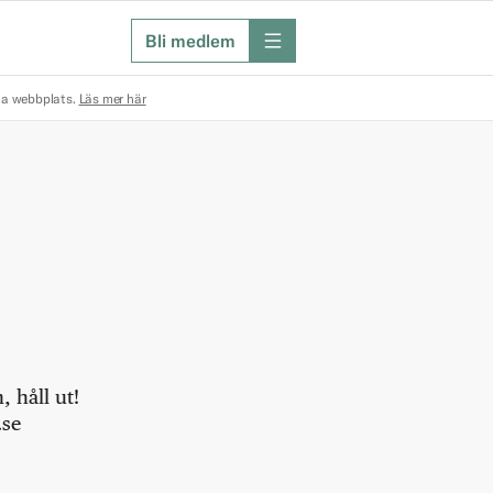
Bli medlem
meny
na webbplats.
Läs mer här
 håll ut!
.se