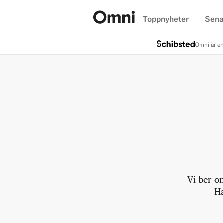
Toppnyheter
Sena
Hem
Omni är en
Vi ber o
Ha