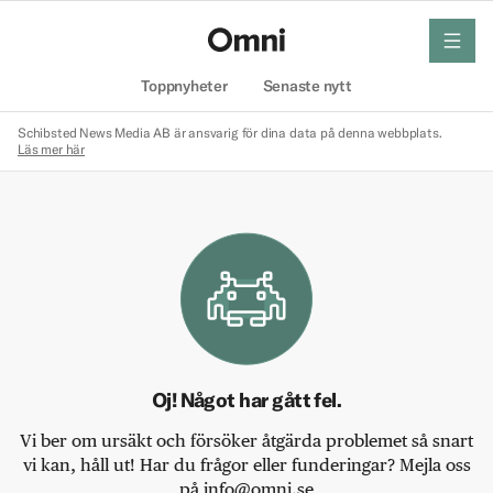
meny
Hem
Toppnyheter
Senaste nytt
Schibsted News Media AB är ansvarig för dina data på denna webbplats.
Läs mer här
Oj! Något har gått fel.
Vi ber om ursäkt och försöker åtgärda problemet så snart
vi kan, håll ut! Har du frågor eller funderingar? Mejla oss
på info@omni.se