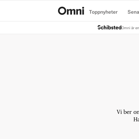
Toppnyheter
Sena
Hem
Omni är en
Vi ber o
Ha