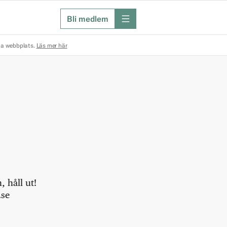
Bli medlem
meny
na webbplats.
Läs mer här
 håll ut!
.se