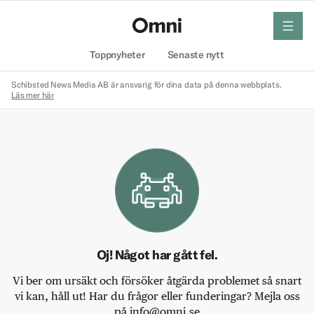
meny
Hem
Toppnyheter
Senaste nytt
Schibsted News Media AB är ansvarig för dina data på denna webbplats.
Läs mer här
Oj! Något har gått fel.
Vi ber om ursäkt och försöker åtgärda problemet så snart
vi kan, håll ut! Har du frågor eller funderingar? Mejla oss
på info@omni.se