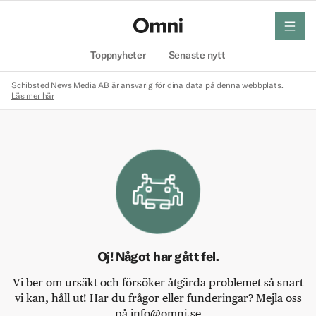
meny
Hem
Toppnyheter
Senaste nytt
Schibsted News Media AB är ansvarig för dina data på denna webbplats.
Läs mer här
Oj! Något har gått fel.
Vi ber om ursäkt och försöker åtgärda problemet så snart
vi kan, håll ut! Har du frågor eller funderingar? Mejla oss
på info@omni.se