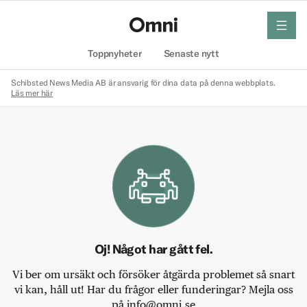
meny
Hem
Toppnyheter
Senaste nytt
Schibsted News Media AB är ansvarig för dina data på denna webbplats.
Läs mer här
Oj! Något har gått fel.
Vi ber om ursäkt och försöker åtgärda problemet så snart
vi kan, håll ut! Har du frågor eller funderingar? Mejla oss
på info@omni.se