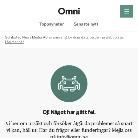
meny
Hem
Toppnyheter
Senaste nytt
Schibsted News Media AB är ansvarig för dina data på denna webbplats.
Läs mer här
Oj! Något har gått fel.
Vi ber om ursäkt och försöker åtgärda problemet så snart
vi kan, håll ut! Har du frågor eller funderingar? Mejla oss
på info@omni.se