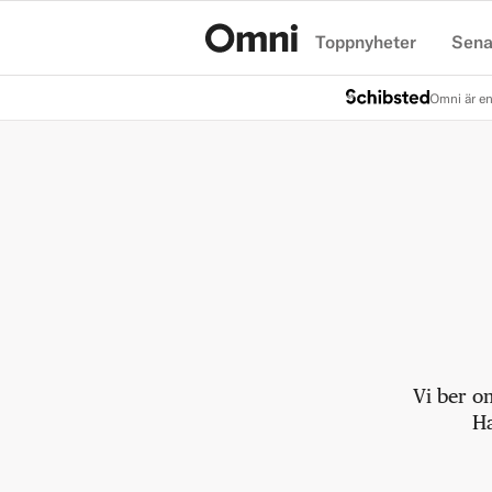
Toppnyheter
Sena
Hem
Omni är en
Vi ber o
Ha