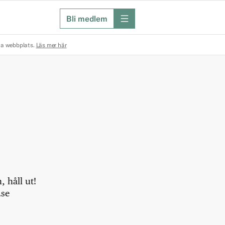
Bli medlem
meny
na webbplats.
Läs mer här
 håll ut!
.se