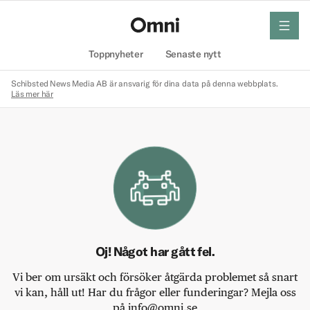
meny
Hem
Toppnyheter
Senaste nytt
Schibsted News Media AB är ansvarig för dina data på denna webbplats.
Läs mer här
Oj! Något har gått fel.
Vi ber om ursäkt och försöker åtgärda problemet så snart
vi kan, håll ut! Har du frågor eller funderingar? Mejla oss
på info@omni.se