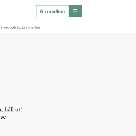
Bli medlem
meny
na webbplats.
Läs mer här
 håll ut!
.se