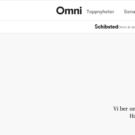
Toppnyheter
Sena
Hem
Omni är en
Vi ber o
Ha