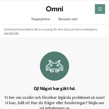
meny
Hem
Toppnyheter
Senaste nytt
Schibsted News Media AB är ansvarig för dina data på denna webbplats.
Läs mer här
Oj! Något har gått fel.
Vi ber om ursäkt och försöker åtgärda problemet så snart
vi kan, håll ut! Har du frågor eller funderingar? Mejla oss
på info@omni.se