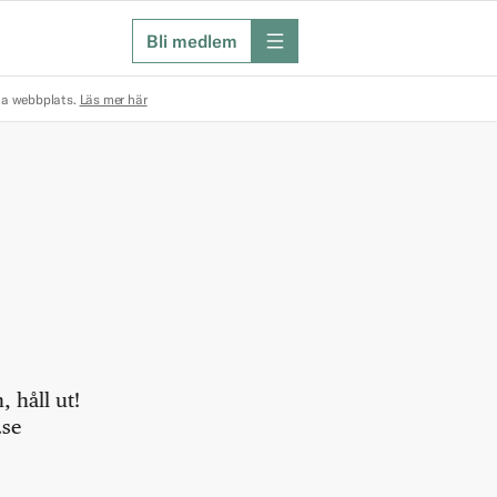
Bli medlem
meny
na webbplats.
Läs mer här
 håll ut!
.se