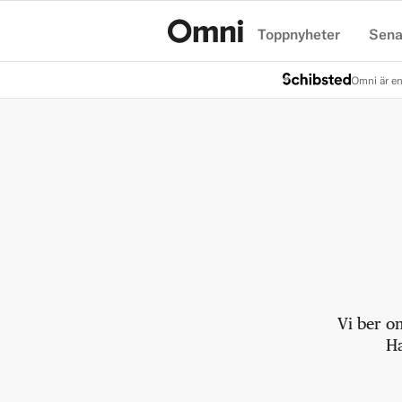
Toppnyheter
Sena
Hem
Omni är en
Vi ber o
Ha